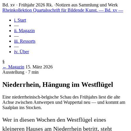
Bd. xv · Frühjahr 2026
Rk.
·
Notizen aus Sammlung und Werk
Rheinkollektion
Quartalsschrift für Bildende Kunst.
— Bd. xv —
i.
Start
—
ii.
Magazin
—
iii.
Ressorts
—
iv.
Über
§
← Magazin
15. März 2026
Ausstellung · 7 min
Niederrhein, Hängung im Westflügel
Eine niederrheinisch-belgische Schau des Frühjahrs liest die alte
Achse zwischen Antwerpen und Wuppertal neu — und kommt am
Saalplan ins Stocken.
Wer in diesen Wochen den Westflügel eines
kleineren Hauses am Niederrhein betritt, steht