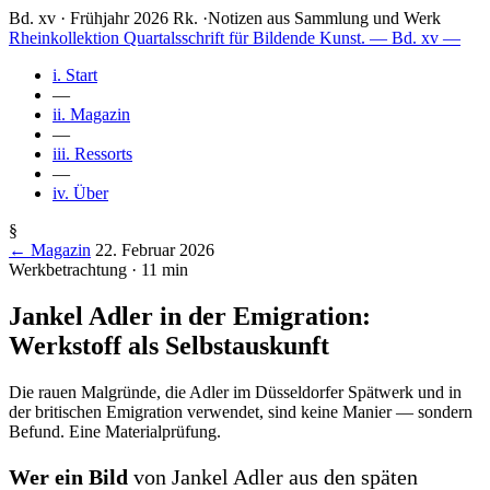
Bd. xv · Frühjahr 2026
Rk.
·
Notizen aus Sammlung und Werk
Rheinkollektion
Quartalsschrift für Bildende Kunst.
— Bd. xv —
i.
Start
—
ii.
Magazin
—
iii.
Ressorts
—
iv.
Über
§
← Magazin
22. Februar 2026
Werkbetrachtung · 11 min
Jankel Adler in der Emigration:
Werkstoff als Selbstauskunft
Die rauen Malgründe, die Adler im Düsseldorfer Spätwerk und in
der britischen Emigration verwendet, sind keine Manier — sondern
Befund. Eine Materialprüfung.
Wer ein Bild
von Jankel Adler aus den späten