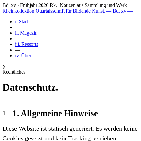
Bd. xv · Frühjahr 2026
Rk.
·
Notizen aus Sammlung und Werk
Rheinkollektion
Quartalsschrift für Bildende Kunst.
— Bd. xv —
i.
Start
—
ii.
Magazin
—
iii.
Ressorts
—
iv.
Über
§
Rechtliches
Datenschutz.
1. Allgemeine Hinweise
Diese Website ist statisch generiert. Es werden keine
Cookies gesetzt und kein Tracking betrieben.