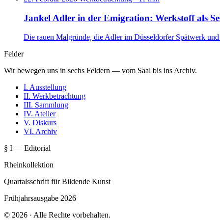
Jankel Adler in der Emigration: Werkstoff als S
Die rauen Malgründe, die Adler im Düsseldorfer Spätwerk und 
Felder
Wir bewegen uns in sechs Feldern — vom Saal bis ins Archiv.
I.
Ausstellung
II.
Werkbetrachtung
III.
Sammlung
IV.
Atelier
V.
Diskurs
VI.
Archiv
§ I — Editorial
Rheinkollektion
Quartalsschrift für Bildende Kunst
Frühjahrsausgabe 2026
© 2026 · Alle Rechte vorbehalten.