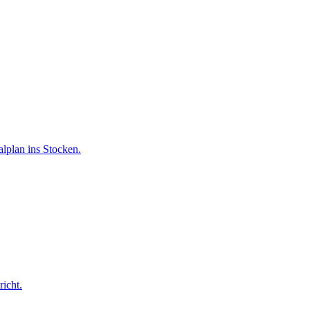
lplan ins Stocken.
icht.