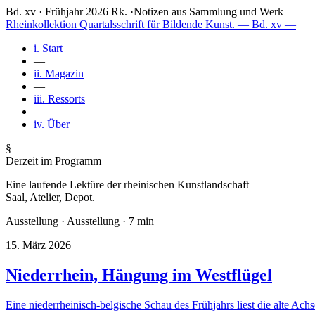
Bd. xv · Frühjahr 2026
Rk.
·
Notizen aus Sammlung und Werk
Rheinkollektion
Quartalsschrift für Bildende Kunst.
— Bd. xv —
i.
Start
—
ii.
Magazin
—
iii.
Ressorts
—
iv.
Über
§
Derzeit im Programm
Eine laufende Lektüre der rheinischen Kunstlandschaft —
Saal, Atelier, Depot.
Ausstellung · Ausstellung · 7 min
15. März 2026
Niederrhein, Hängung im Westflügel
Eine niederrheinisch-belgische Schau des Frühjahrs liest die alte 